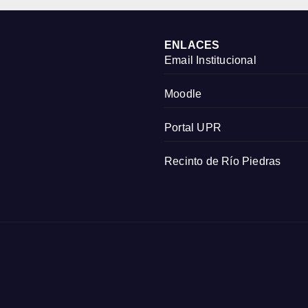
CIAS
NOTICIAS
ué es la
¿Qué es y cómo 
eligencia
declara una
ificial?
variable?
ENLACES
Email Institucional
Moodle
Portal UPR