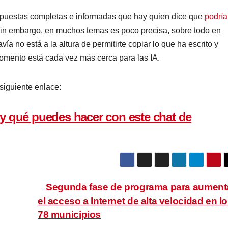
.
 a base de texto, se le hacen preguntas y se le añade
a base de correcciones a lo largo del tiempo, va
mática la tarea para la que ha sido diseñada. Este es el
o a la de ChatGPT como otras del estilo de los
Magic Avata
r respuestas completas e informadas que hay quien dice qu
imilares. Sin embargo, en muchos temas es poco precisa,
, por lo que todavía no está a la altura de permitirte cop
 que sientas que ese momento está cada vez más cerca par
el siguiente enlace: