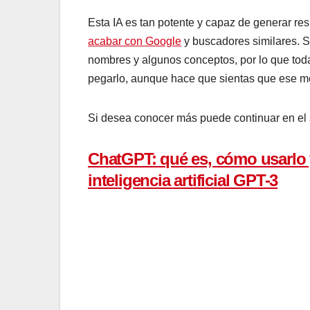
la traducción hasta la generación de texto
A una inteligencia artificial se la entrena
información, de manera que este sistema, 
“entrenándose” para realizar de forma auto
método para entrenar a todas las IA, tant
de Lensa
.
Esta IA es tan potente y capaz de genera
podría acabar con Google
y buscadores s
sobre todo en nombres y algunos conceptos
lo que ha escrito y pegarlo, aunque hace
las IA.
Si desea conocer más puede continuar en 