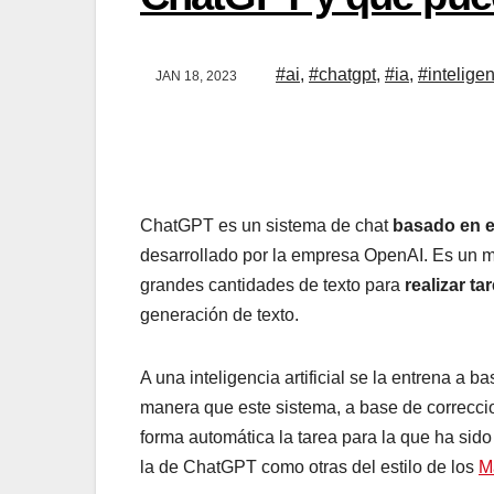
#ai
,
#chatgpt
,
#ia
,
#intel
JAN 18, 2023
ChatGPT es un sistema de chat
basado en
desarrollado por la empresa OpenAI. Es 
entrenado con grandes cantidades de tex