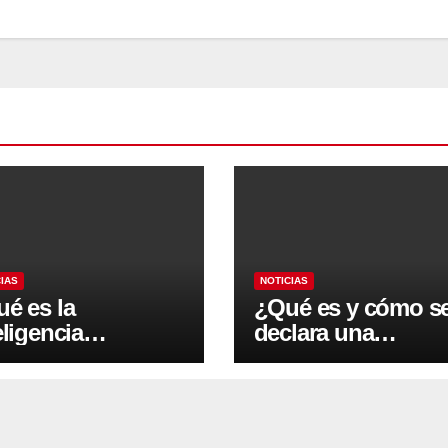
rlo y qué puedes hacer con este chat
T-3
Segunda fase de programa para
aumentar el acceso a Internet de alta
velocidad en los 78 municipios