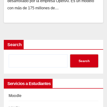
ChatGPT y qué puedes hacer con él
ChatGPT es un sistema de chat basado en el
modelo de lenguaje por Inteligencia Artificial GPT-
3, desarrollado por la empresa OpenAI. Es un
modelo con más de 175 millones de…
Search
Search
Servicios a Estudiantes